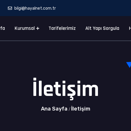
bilgi@hayalnet.com.tr
yfa
Kurumsal
Tarifelerimiz
Alt Yapı Sorgula
H
İletişim
Ana Sayfa
İletişim