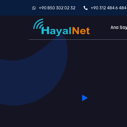
+90 850 302 02 32
+90 312 484 6 484
Ana Sa