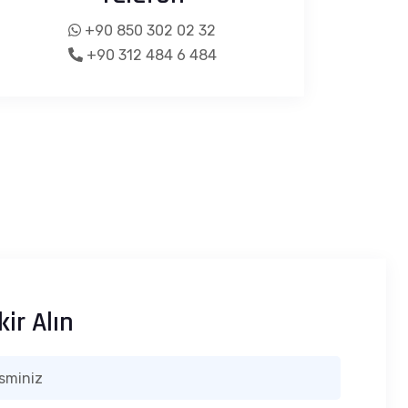
+90 850 302 02 32
+90 312 484 6 484
kir Alın